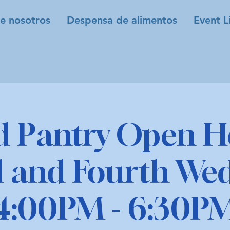
e nosotros
Despensa de alimentos
Event L
d Pantry Open H
 and Fourth We
4:00PM - 6:30P