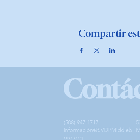
Compartir est
Contá
(508) 947-1717
5
información@SVDPMiddleb
M
oro.org