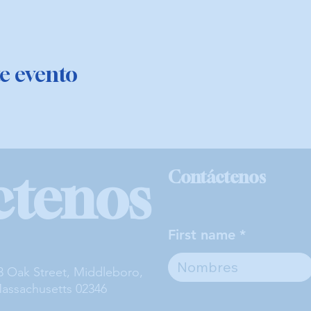
e evento
ctenos
Contáctenos
First name
3 Oak Street, Middleboro,
assachusetts 02346