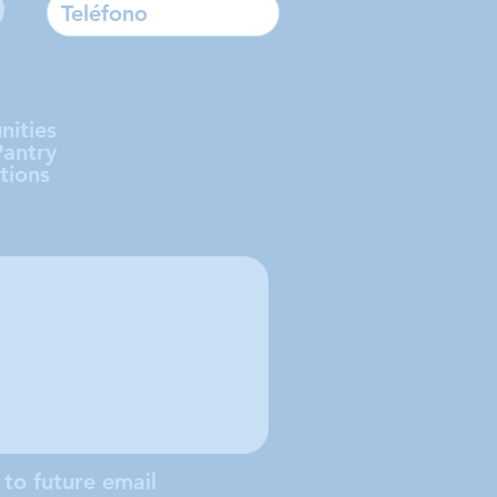
nities
Pantry
tions
 to future email