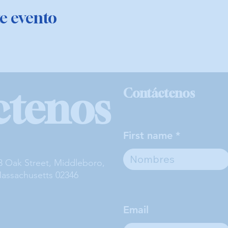
e evento
ctenos
Contáctenos
First name
3 Oak Street, Middleboro,
assachusetts 02346
Email