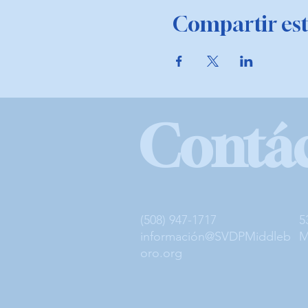
Compartir est
Contá
(508) 947-1717
5
información@SVDPMiddleb
M
oro.org