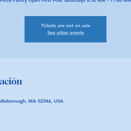
Food Pantry Open First Four Saturdays 8:30 AM - 11:00 A
Tickets are not on sale
See other events
cación
iddleborough, MA 02346, USA