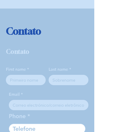
Contato
Contato
First name
Last name
Email
Phone