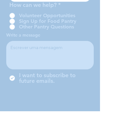
How can we help?
*
Volunteer Opportunities
Sign Up for Food Pantry
Other Pantry Questions
Write a message
I want to subscribe to
future emails.
Somos uma conferência local da
Sociedade de São Vicente de
Paulo, localizada em Middleboro,
Massachusetts, atendendo às
cidades de Middleboro, Lakeville,
Rochester e Carver.
Submit