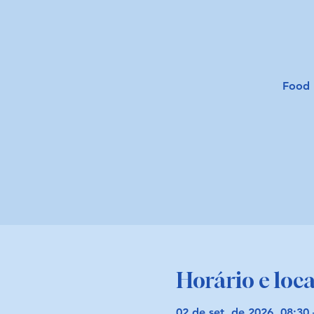
Food 
Horário e loca
02 de set. de 2026, 08:30 