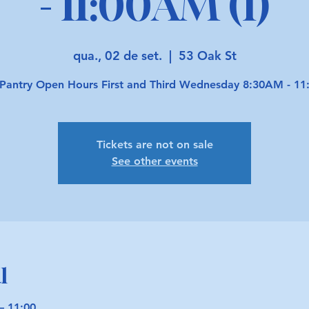
- 11:00AM (1)
qua., 02 de set.
  |  
53 Oak St
Pantry Open Hours First and Third Wednesday 8:30AM - 1
Tickets are not on sale
See other events
l
– 11:00