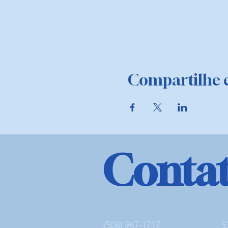
Compartilhe e
Conta
(508) 947-1717
5