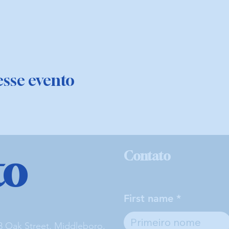
sse evento
to
Contato
First name
3 Oak Street, Middleboro,