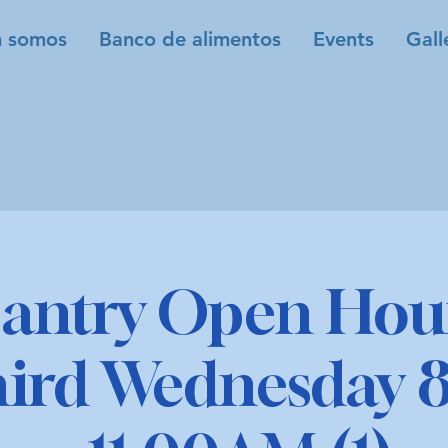
 somos
Banco de alimentos
Events
Gall
antry Open Hour
hird Wednesday 