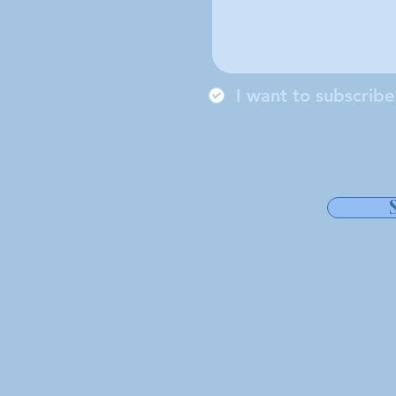
I want to subscribe
Somos uma conferência lo
Vicente de Paulo, localiz
Massachusetts, atendendo
Lakeville, Rochester e Carv