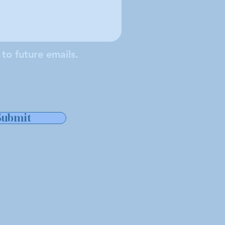
 to future emails.
cal da Sociedade de São
ada em Middleboro,
 às cidades de Middleboro,
er.
Submit