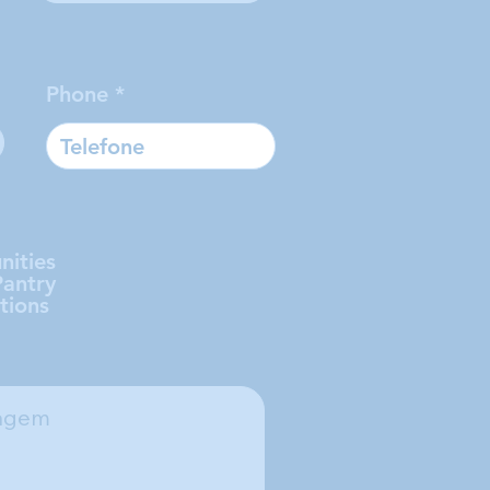
Phone
nities
Pantry
tions