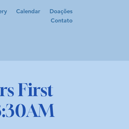
ery
Calendar
Doações
Contato
s First
8:30AM