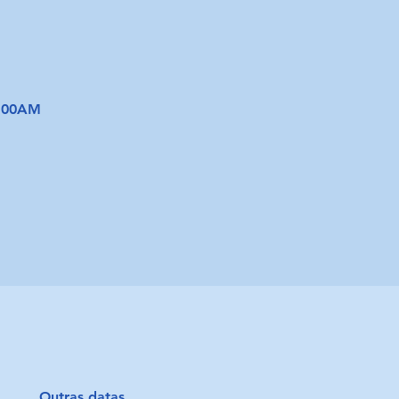
1:00AM
Outras datas