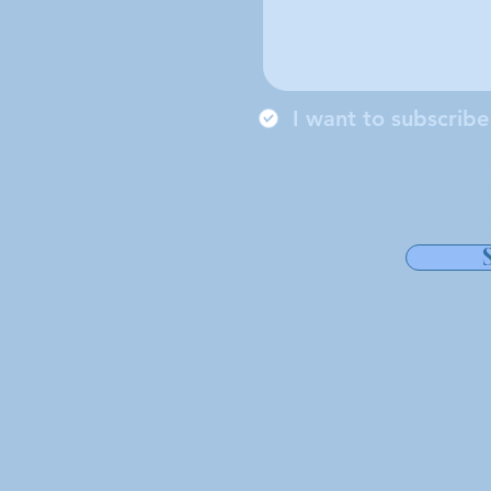
I want to subscribe
Somos uma conferência lo
Vicente de Paulo, localiz
Massachusetts, atendendo
Lakeville, Rochester e Carv