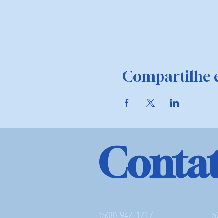
Compartilhe e
Conta
(508) 947-1717
5