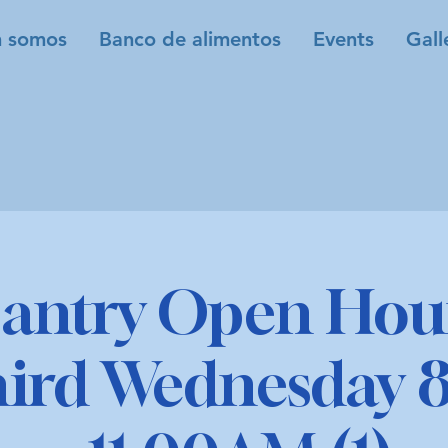
 somos
Banco de alimentos
Events
Gall
antry Open Hour
hird Wednesday 