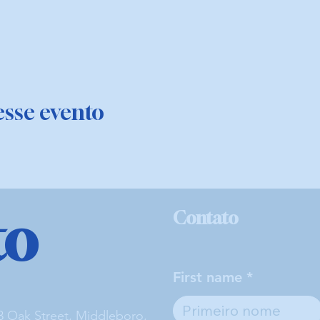
sse evento
to
Contato
First name
3 Oak Street, Middleboro,