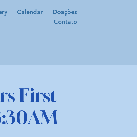
ery
Calendar
Doações
Contato
s First
8:30AM