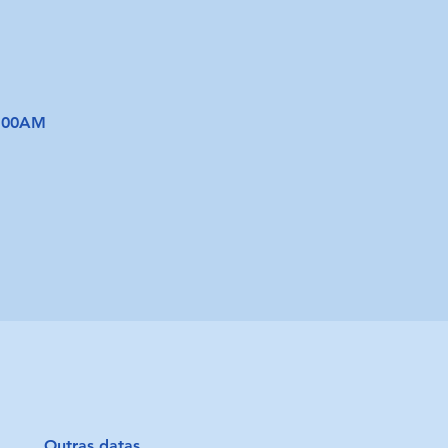
1:00AM
Outras datas