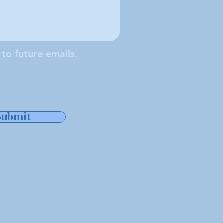
 to future emails.
cal da Sociedade de São
ada em Middleboro,
 às cidades de Middleboro,
er.
Submit