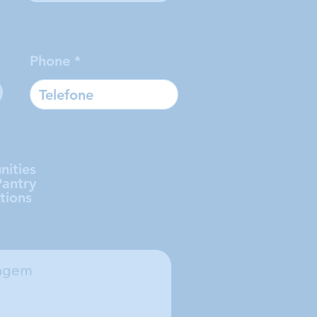
Phone
nities
Pantry
tions