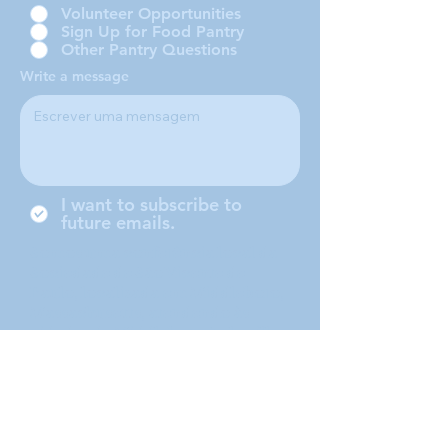
Volunteer Opportunities
Sign Up for Food Pantry
Other Pantry Questions
Write a message
I want to subscribe to
future emails.
Somos uma conferência local da
Sociedade de São Vicente de
Paulo, localizada em Middleboro,
Massachusetts, atendendo às
cidades de Middleboro, Lakeville,
Rochester e Carver.
Submit