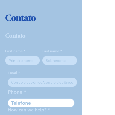
Contato
Contato
First name
Last name
Email
Phone
How can we help?
*