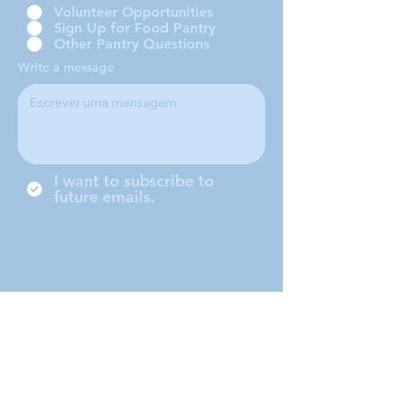
Volunteer Opportunities
Sign Up for Food Pantry
Other Pantry Questions
Write a message
I want to subscribe to
future emails.
Somos uma conferência local da
Sociedade de São Vicente de
Paulo, localizada em Middleboro,
Massachusetts, atendendo às
cidades de Middleboro, Lakeville,
Rochester e Carver.
Submit