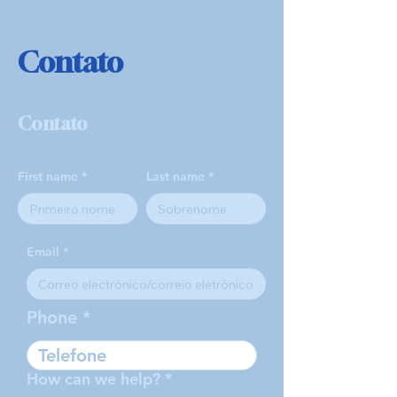
Contato
Contato
First name
Last name
Email
Phone
How can we help?
*