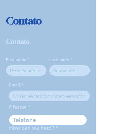
Contato
Contato
First name
Last name
Email
Phone
How can we help?
*