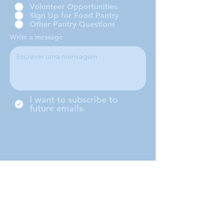
Volunteer Opportunities
Sign Up for Food Pantry
Other Pantry Questions
Write a message
I want to subscribe to
future emails.
Somos uma conferência local da
Sociedade de São Vicente de
Paulo, localizada em Middleboro,
Massachusetts, atendendo às
cidades de Middleboro, Lakeville,
Rochester e Carver.
Submit