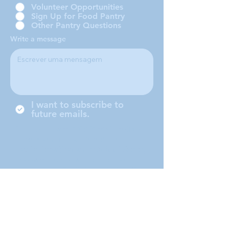
Volunteer Opportunities
Sign Up for Food Pantry
Other Pantry Questions
Write a message
I want to subscribe to
future emails.
Somos uma conferência local da
Sociedade de São Vicente de
Paulo, localizada em Middleboro,
Massachusetts, atendendo às
cidades de Middleboro, Lakeville,
Rochester e Carver.
Submit