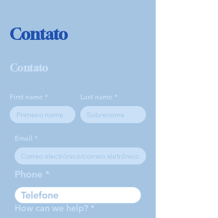
Contato
Contato
First name
Last name
Email
Phone
How can we help?
*