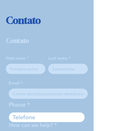
Contato
Contato
First name
Last name
Email
Phone
How can we help?
*