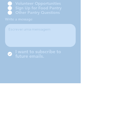
Volunteer Opportunities
Sign Up for Food Pantry
Other Pantry Questions
Write a message
I want to subscribe to
future emails.
Somos uma conferência local da
Sociedade de São Vicente de
Paulo, localizada em Middleboro,
Massachusetts, atendendo às
cidades de Middleboro, Lakeville,
Rochester e Carver.
Submit