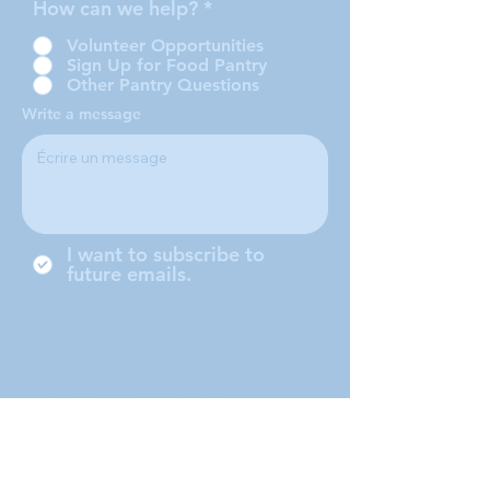
How can we help?
*
Volunteer Opportunities
Sign Up for Food Pantry
Other Pantry Questions
Write a message
I want to subscribe to
future emails.
Nous sommes une conférence
locale de la Société de Saint-
Vincent-de-Paul, située à
Middleboro (Massachusetts) et
desservant les villes de
Middleboro, Lakeville, Rochester
et Carver.
Submit