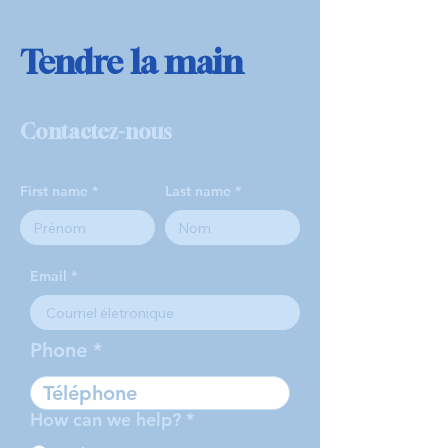
Tendre la main
Contactez-nous
First name
Last name
Email
Phone
How can we help?
*