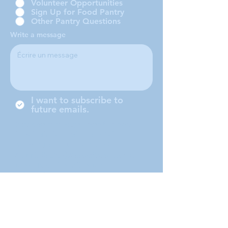
Volunteer Opportunities
Sign Up for Food Pantry
Other Pantry Questions
Write a message
I want to subscribe to
future emails.
Nous sommes une conférence
locale de la Société de Saint-
Vincent-de-Paul, située à
Middleboro (Massachusetts) et
desservant les villes de
Middleboro, Lakeville, Rochester
et Carver.
Submit