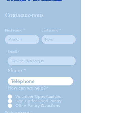
Contactez-nous
First name
Last name
Email
Phone
How can we help?
*
Volunteer Opportunities
Sign Up for Food Pantry
Other Pantry Questions
Write a message