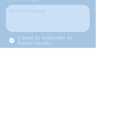
I want to subscribe to
future emails.
Nous sommes une conférence
locale de la Société de Saint-
Vincent-de-Paul, située à
Middleboro (Massachusetts) et
desservant les villes de
Middleboro, Lakeville, Rochester
et Carver.
Submit